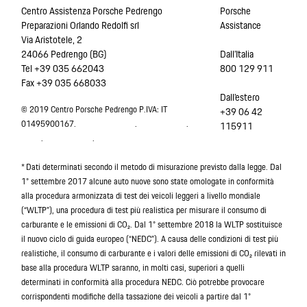
Centro Assistenza Porsche Pedrengo
Porsche
Preparazioni Orlando Redolfi srl
Assistance
Via Aristotele, 2
24066 Pedrengo (BG)
Dall’Italia
Tel +39 035 662043
800 129 911
Fax +39 035 668033
Dall’estero
© 2019 Centro Porsche Pedrengo P.IVA: IT
+39 06 42
01495900167.
Indicazioni legali
.
Privacy online
.
Cookie
115911
policy
.
Privacy offline
.
* Dati determinati secondo il metodo di misurazione previsto dalla legge. Dal
1° settembre 2017 alcune auto nuove sono state omologate in conformità
alla procedura armonizzata di test dei veicoli leggeri a livello mondiale
(“WLTP”), una procedura di test più realistica per misurare il consumo di
carburante e le emissioni di CO₂. Dal 1° settembre 2018 la WLTP sostituisce
il nuovo ciclo di guida europeo (“NEDC”). A causa delle condizioni di test più
realistiche, il consumo di carburante e i valori delle emissioni di CO₂ rilevati in
base alla procedura WLTP saranno, in molti casi, superiori a quelli
determinati in conformità alla procedura NEDC. Ciò potrebbe provocare
corrispondenti modifiche della tassazione dei veicoli a partire dal 1°